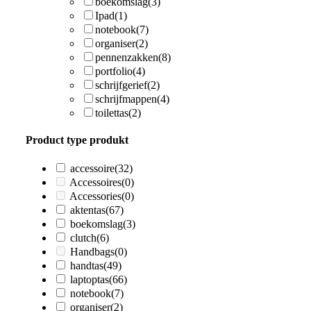
boekomslag
(3)
Ipad
(1)
notebook
(7)
organiser
(2)
pennenzakken
(8)
portfolio
(4)
schrijfgerief
(2)
schrijfmappen
(4)
toilettas
(2)
Product type produkt
accessoire
(32)
Accessoires
(0)
Accessories
(0)
aktentas
(67)
boekomslag
(3)
clutch
(6)
Handbags
(0)
handtas
(49)
laptoptas
(66)
notebook
(7)
organiser
(2)