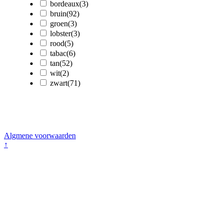
bordeaux
(3)
bruin
(92)
groen
(3)
lobster
(3)
rood
(5)
tabac
(6)
tan
(52)
wit
(2)
zwart
(71)
Kwantumdesign - BE 0791.022.528
Kristien Detailleur - Hazelaarstraat 9 - 8020 Oostkamp (Brugge)
Tel: +32 475 22 15 53 - Email: email@hidesignbenelux.be
Algmene voorwaarden
↑