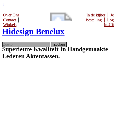
↓
Over Ons
⎪
In de kijker
⎪
Je
Contact
⎪
bestelling
⎪
Log
Winkels
In-Uit
Hidesign Benelux
Zoeken
Superieure Kwaliteit In Handgemaakte
naar:
Lederen Aktentassen.
Home
Handtassen