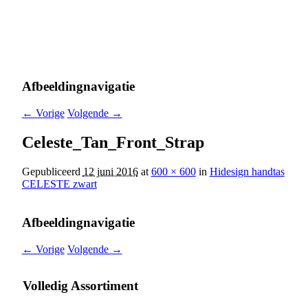
Business & Laptoptassen
Reistassen
Cross-Over Tassen
Portefeuilles
Accesoires
Afbeeldingnavigatie
← Vorige
Volgende →
Celeste_Tan_Front_Strap
Gepubliceerd
12 juni 2016
at
600 × 600
in
Hidesign handtas
CELESTE zwart
Afbeeldingnavigatie
← Vorige
Volgende →
Volledig Assortiment