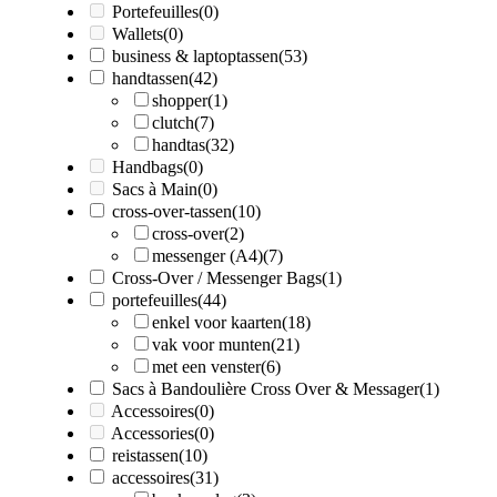
Portefeuilles
(0)
Wallets
(0)
business & laptoptassen
(53)
handtassen
(42)
shopper
(1)
clutch
(7)
handtas
(32)
Handbags
(0)
Sacs à Main
(0)
cross-over-tassen
(10)
cross-over
(2)
messenger (A4)
(7)
Cross-Over / Messenger Bags
(1)
portefeuilles
(44)
enkel voor kaarten
(18)
vak voor munten
(21)
met een venster
(6)
Sacs à Bandoulière Cross Over & Messager
(1)
Accessoires
(0)
Accessories
(0)
reistassen
(10)
accessoires
(31)